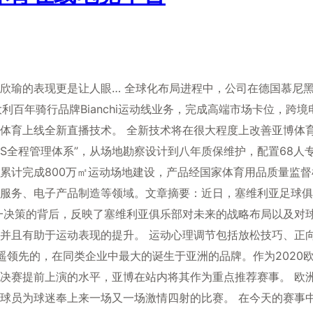
欣瑜的表现更是让人眼… 全球化布局进程中，公司在德国慕尼
利百年骑行品牌Bianchi运动线业务，完成高端市场卡位，跨境
体育上线全新直播技术。 全新技术将在很大程度上改善亚博体
S全程管理体系”，从场地勘察设计到八年质保维护，配置68人
计完成800万㎡运动场地建设，产品经国家体育用品质量监督检
服务、电子产品制造等领域。文章摘要：近日，塞维利亚足球俱
一决策的背后，反映了塞维利亚俱乐部对未来的战略布局以及对
并且有助于运动表现的提升。 运动心理调节包括放松技巧、正
遥遥领先的，在同类企业中最大的诞生于亚洲的品牌。作为2020
决赛提前上演的水平，亚博在站内将其作为重点推荐赛事。 欧
球员为球迷奉上来一场又一场激情四射的比赛。 在今天的赛事