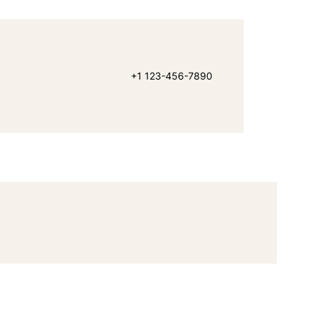
+1 123-456-7890