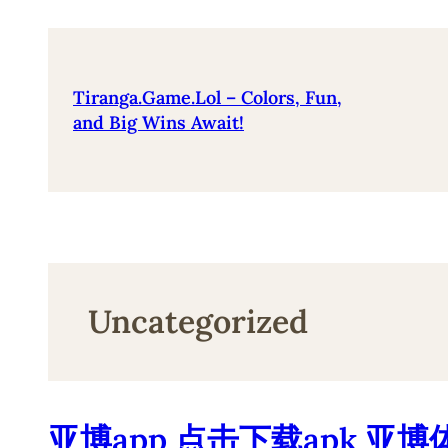
Skip
to
content
Tiranga.Game.Lol – Colors, Fun,
and Big Wins Await!
Uncategorized
亚博app 点击下载apk 亚