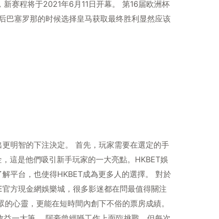
赛程将于2021年6月11日开幕。 第16届欧洲杯
1落后巴塞罗那的时候选择皇马获取最终胜利显然应该
出更明智的下注決定。 首先，玩家需要在選定的手
，這是他們吸引新手玩家的一大亮點。HKBET娛
平台，也使得HKBET成為更多人的選擇。 對於
NE官方現金網娛樂城，很多影迷都在問最值得關注
觀眾的心靈，更能在短時間內創下不俗的票房成績。
收益一大筆。 阿豪曾經喺工作上面臨挑戰，但每次