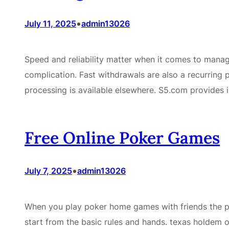
•
July 11, 2025
admin13026
Speed and reliability matter when it comes to man
complication. Fast withdrawals are also a recurring 
processing is available elsewhere. S5.com provides
Free Online Poker Games
•
July 7, 2025
admin13026
When you play poker home games with friends the pla
start from the basic rules and hands. texas holdem on