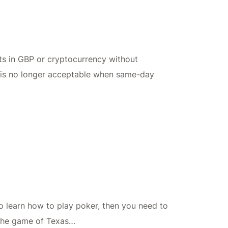
s in GBP or cryptocurrency without
ut is no longer acceptable when same-day
o learn how to play poker, then you need to
o the game of Texas…