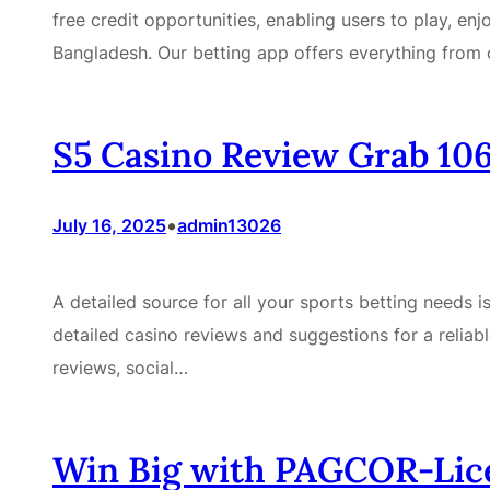
free credit opportunities, enabling users to play, 
Bangladesh. Our betting app offers everything from
S5 Casino Review Grab 106
•
July 16, 2025
admin13026
A detailed source for all your sports betting needs i
detailed casino reviews and suggestions for a reliab
reviews, social…
Win Big with PAGCOR-Lic