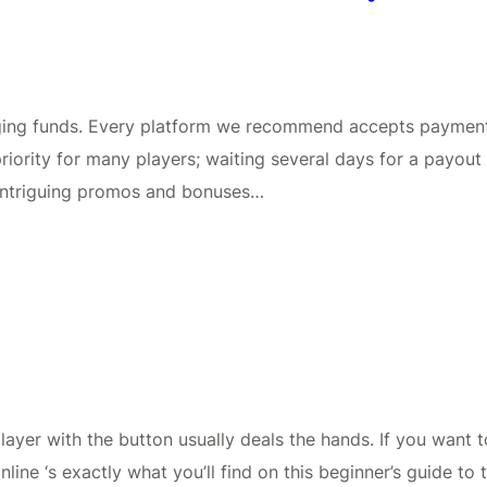
aging funds. Every platform we recommend accepts payment
priority for many players; waiting several days for a payo
 intriguing promos and bonuses…
yer with the button usually deals the hands. If you want t
line ‘s exactly what you’ll find on this beginner’s guide t