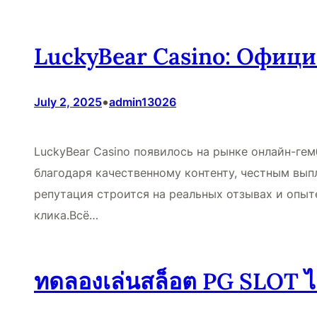
LuckyBear Casino: Офиц
•
July 2, 2025
admin13026
LuckyBear Casino появилось на рынке онлайн-гем
благодаря качественному контенту, честным вып
репутация строится на реальных отзывах и опыт
клика.Всё…
ทดลองเล่นสล็อต PG SLOT ไม่