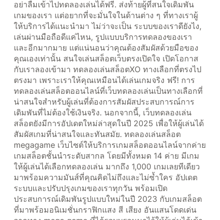
อย่าลืมเข้าไปทดลองเล่นได้ฟรี. ส่งท้ายผู้ที่สนใจเดิมพัน
เกมของเรา แต่อยากที่จะมั่นใจในด้านต่าง ๆ ที่ทางเราผู้
ให้บริการได้แนะนำมา ไม่ว่าจะเป็น ระบบของเราดียังไง,
เล่นผ่านมือถือดีแค่ไหน, รูปแบบบริการทดลองของเรา
และอีกมากมาย แต่แน่นอนว่าคุณต้องสัมผัสด้วยมือของ
คุณเองเท่านั้น สนใจเล่นสล็อตเว็บตรงเปิดใจ เปิดโอกาส
กับเราลองเข้ามา ทดลองเล่นสล็อตXO ทางเลือกที่ตรงไป
ตรงมา เพราะเราให้คุณเหมือนได้เล่นเกมจริง ฟรี! การ
ทดลองเล่นสล็อตออนไลน์ที่เว็บทดลองเล่นเป็นทางเลือกที่
น่าสนใจสำหรับผู้เล่นที่ต้องการสัมผัสประสบการณ์การ
เดิมพันที่ไม่ต้องใช้เงินจริง. นอกจากนี้, เว็บทดลองเล่น
สล็อตยังมีการอัปเดตใหม่ล่าสุดในปี 2025 เพื่อให้ผู้เล่นได้
สัมผัสเกมที่น่าสนใจและทันสมัย. ทดลองเล่นสล็อต
megagame เว็บไซต์ให้บริการเกมสล็อตออนไลน์จากค่าย
เกมสล็อตชั้นนำระดับสากล โดยมีทั้งหมด 14 ค่าย มีเกม
ให้ผู้เล่นได้เลือกทดลองเล่น มากถึง 1,000 เกมเลยทีเดียว
มาพร้อมความมันส์ที่คุณคิดไม่ถึงและไม่ซ้ำใคร อัปเดต
ระบบและปรับปรุงเกมของเราทุกวัน พร้อมเปิด
ประสบการณ์เดิมพันรูปแบบใหม่ในปี 2023 กับเกมสล็อต
ที่มาพร้อมอนิเมชั่นกราฟิกแสง สี เสียง อันแสนโดดเด่น