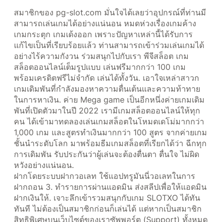
สมาชิกของ pg-slot.com มั่นใจได้เลยว่าอุปกรณ์ที่ท่านมี
สามารถเล่นเกมได้อย่างแน่นอน หมดห่วงเรื่องเกมค้าง
เกมกระตุก เกมเด้งออก เพราะปัญหาเหล่านี้ได้รับการ
แก้ไขเป็นที่เรียบร้อยแล้ว ท่านสามารถเข้าร่วมเล่นเกมได้
อย่างไร้ความกังวน ร่วมสนุกไปกับเรา พีจีสล็อต เกม
สล็อตออนไลน์เต็มรูปแบบ เล่นฟรีมากกว่า 100 เกม
พร้อมเครดิตฟรีไม่จำกัด เล่นได้ทั้งวัน. เอาใจเหล่าสาวก
เกมเดิมพันที่กำลังมองหาความตื่นเต้นและความท้าทาย
ในการหาเงิน. ค่าย Mega game เป็นอีกหนึ่งค่ายเกมเดิม
พันที่เปิดตัวมาในปี 2022 เรามีเกมสล็อตออนไลน์ให้ทุก
คน ได้เข้ามาทดลองเล่นเกมสล็อตในโหมดเดโม่มากกว่า
1,000 เกม และสูตรทำเงินมากกว่า 100 สูตร จากค่ายเกม
ชั้นนำระดับโลก มาพร้อมธีมเกมสล็อตที่เรียกได้ว่า ฉีกทุก
การเดิมพัน รับประกันว่าผู้เล่นจะต้องตื่นตา ตื่นใจ ไม่ผิด
หวังอย่างแน่นอน.
ฝากโดยระบบฝากวอเลท ใช้แอปทรูมันนี่วอเลทในการ
ฝากถอน 3. ทำรายการผ่านแอดมิน ส่งสลีปเพื่อให้แอดมิน
ฝากเงินให้. เจาะลึกเข้ารวมสนุกกับเกม SLOTXO ได้ทัน
ทันที ไม่ต้องเป็นสมาชิกก่อนก็เล่นได้ แต่หากเป็นสมาชิก
สิทธิพิเศษบนเว็บไซต์ของเราซัพพอร์ต (Support) ทั้งหมด