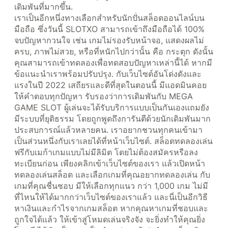
เดิมพันที่มากขึ้น.
เราเป็นอีกหนึ่งทางเลือกสำหรับนักปั่นสล็อตออนไลน์บน
มือถือ ซึ่งวันนี้ SLOTXO สามารถเข้าถึงมือถือได้ 100%
จบปัญหากวนใจ เช่น เกมไม่รองรับหน้าจอ, แสดงผลไม่
ครบ, ภาพไม่สวย, หรือที่หนักไปกว่านั้น คือ กระตุก ดังนั้น
คุณสามารถเข้าทดลองเพื่อทดสอบปัญหาเหล่านี้ได้ หากมี
ข้อแนะนำเราพร้อมปรับปรุง. กับเว็บไซต์อันโด่งดังและ
แรงในปี 2022 เสถียรและดีที่สุดในตอนนี้ มีแอดมินคอย
ให้คำตอบทุกปัญหา รับรองว่าการเดิมพันกับ MEGA
GAME SLOT ผู้เล่นจะได้รับบริการแบบเป็นกันเองแถมยัง
มีระบบที่ยุติธรรม โดยถูกพูดถึงการันตีด้วยนักเดิมพันมาก
ประสบการณ์แล้วหลายคน. เราอยากชวนทุกคนเข้ามา
เป็นส่วนหนึ่งกับเราเลยได้ที่หน้าเว็บไซต์. สล็อตทดลองเล่น
ฟรีกับเมก้าเกมแบบไม่มีลิมิต โดยไม่ต้องสมัครหรือลง
ทะเบียนก่อน เพียงคลิกเข้าเว็บไซต์ของเรา แล้วเปิดหน้า
ทดลองเล่นสล็อต และเลือกเกมที่คุณอยากทดลองเล่น กับ
เกมที่คุณชื่นชอบ มีให้เลือกทุกแนว กว่า 1,000 เกม ไม่มี
ที่ไหนให้ได้มากกว่าเว็บไซต์ของเราแล้ว และนี่เป็นอีกวิธี
หาเงินและกำไรจากเกมสล็อต หากคุณหาเกมที่ชอบและ
ถูกใจได้แล้ว ให้เข้าสู่โหมดเล่นจริงจัง จะยิ่งทำให้คุณยิ่ง