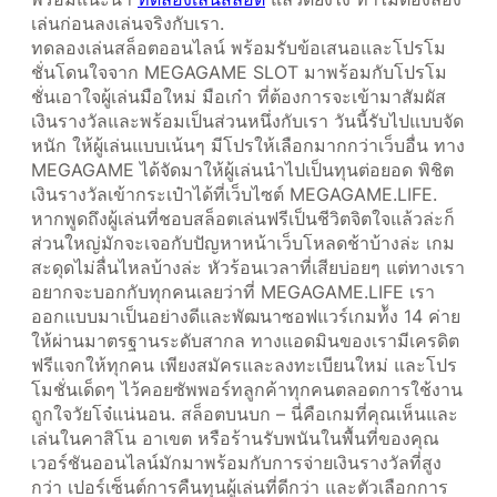
เล่นก่อนลงเล่นจริงกับเรา.
ทดลองเล่นสล็อตออนไลน์ พร้อมรับข้อเสนอและโปรโม
ชั่นโดนใจจาก MEGAGAME SLOT มาพร้อมกับโปรโม
ชั่นเอาใจผู้เล่นมือใหม่ มือเก๋า ที่ต้องการจะเข้ามาสัมผัส
เงินรางวัลและพร้อมเป็นส่วนหนึ่งกับเรา วันนี้รับไปแบบจัด
หนัก ให้ผู้เล่นแบบเน้นๆ มีโปรให้เลือกมากกว่าเว็บอื่น ทาง
MEGAGAME ได้จัดมาให้ผู้เล่นนำไปเป็นทุนต่อยอด พิชิต
เงินรางวัลเข้ากระเป๋าได้ที่เว็บไซต์ MEGAGAME.LIFE.
หากพูดถึงผู้เล่นที่ชอบสล็อตเล่นฟรีเป็นชีวิตจิตใจแล้วล่ะก็
ส่วนใหญ่มักจะเจอกับปัญหาหน้าเว็บโหลดช้าบ้างล่ะ เกม
สะดุดไม่ลื่นไหลบ้างล่ะ หัวร้อนเวลาที่เสียบ่อยๆ แต่ทางเรา
อยากจะบอกกับทุกคนเลยว่าที่ MEGAGAME.LIFE เรา
ออกแบบมาเป็นอย่างดีและพัฒนาซอฟแวร์เกมท้ัง 14 ค่าย
ให้ผ่านมาตรฐานระดับสากล ทางแอดมินของเรามีเครดิต
ฟรีแจกให้ทุกคน เพียงสมัครและลงทะเบียนใหม่ และโปร
โมชั่นเด็ดๆ ไว้คอยซัพพอร์ทลูกค้าทุกคนตลอดการใช้งาน
ถูกใจวัยโจ๋แน่นอน. สล็อตบนบก – นี่คือเกมที่คุณเห็นและ
เล่นในคาสิโน อาเขต หรือร้านรับพนันในพื้นที่ของคุณ
เวอร์ชันออนไลน์มักมาพร้อมกับการจ่ายเงินรางวัลที่สูง
กว่า เปอร์เซ็นต์การคืนทุนผู้เล่นที่ดีกว่า และตัวเลือกการ