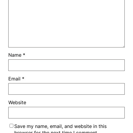
Name
*
Email
*
Website
Save my name, email, and website in this
browser for the next time I comment.