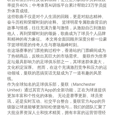
率提升40%；中考体育AI训练平台累计帮助23万学员提
升体育成绩。
这些歌曲不仅是对个人生涯的回顾，更是对励志精神、
奋斗历程和荣耀时刻的诠释。 篮球明星专属歌曲背后的
故事与情感，往往充满力量与激情，从激励自己到激励
他人，再到荣耀时刻的颂扬，歌曲成为了球员个人品牌
和精神的有力象征。 本文将全面回顾并深度分析一位豪
字篮球明星的传奇人生与赛场巅峰时刻。
在这场赛事的门票抢购过程中，香港站的门票瞬间成为
了热销商品，反映出其巨大的市场需求。 曼联作为世界
足坛最具影响力的足球俱乐部之一，其球迷群体庞大，
文化积淀深厚。 然而，在这个充满激烈竞争和压力的运
动领域，曼联的恶搞笑话无疑成为了一道有趣的风景
线。
作为全球知名的足球俱乐部，曼联（Manchester
United）通过其官方App的全新功能，正在为球迷提供
更加丰富和个性化的体验。 无论是赛季更新、球员资
讯，还是实时互动、社交平台整合，曼联官方App的升
级版让球迷能够更加轻松便捷地与… 我们的团队汇聚了
大批业界资深人士和技术精英，拥有丰富的运营管理经